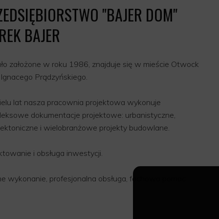
ZEDSIĘBIORSTWO "BAJER DOM"
REK BAJER
ło założone w roku 1986, znajduje się w mieście Otwock
. Ignacego Prądzyńskiego.
elu lat nasza pracownia projektowa wykonuje
eksowe dokumentacje projektowe: urbanistyczne,
tektoniczne i wielobranżowe projekty budowlane.
ktowanie i obsługa inwestycji.
ne wykonanie, profesjonalna obsługa, fachowa pomoc.