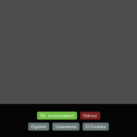
Ok, zrozumiałem!
Odrzuć
Ogólnie
Ustawienia
O Cookies